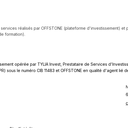
ts services réalisés par OFFSTONE (plateforme d'investissement) et 
e formation).
ment opérée par TYLIA Invest, Prestataire de Services d'Investiss
PR) sous le numéro CIB 11483 et OFFSTONE en qualité d'agent lié d
N
6
c