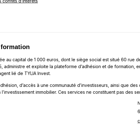
conflits d’intérêts
 formation
iée au capital de 1 000 euros, dont le siège social est situé 60 rue d
administre et exploite la plateforme d’adhésion et de formation, en
agent lié de TYLIA Invest.
adhésion, d’accès à une communauté d’investisseurs, ainsi que de
 à l’investissement immobilier. Ces services ne constituent pas des s
N
6
c