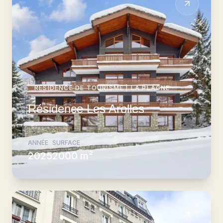
RÉSIDENCE DE TOURISME
|
LA PLAGNE
Résidence Les Arolles
ANNÉE
SURFACE
2025
2000 m²