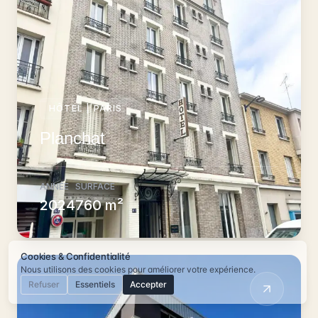
HÔTEL
|
PARIS
Planchat
ANNÉE
SURFACE
2024
760 m²
Cookies & Confidentialité
Nous utilisons des cookies pour améliorer votre expérience.
Refuser
Essentiels
Accepter