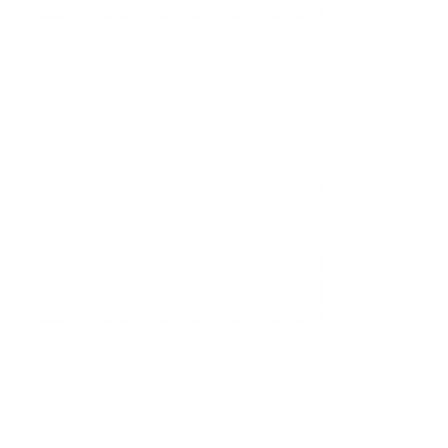
200
M€
Volume de transactions
Cumulé depuis 2018
21
%
TRI moyen
Associés d'Offstone (2018-2025)