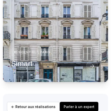
RÉSIDENTIEL
|
PARIS
Simart
← Retour aux réalisations
Parler à un expert