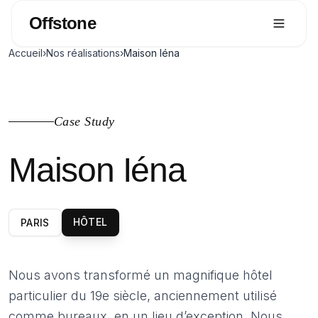
Offstone
Accueil
›
Nos réalisations
›
Maison Iéna
ACQUIS PAR LES ASSOCIÉS D'OFFSTONE
Case Study
Maison Iéna
HÔTEL
PARIS
Nous avons transformé un magnifique hôtel
particulier du 19e siècle, anciennement utilisé
comme bureaux, en un lieu d’exception. Nous