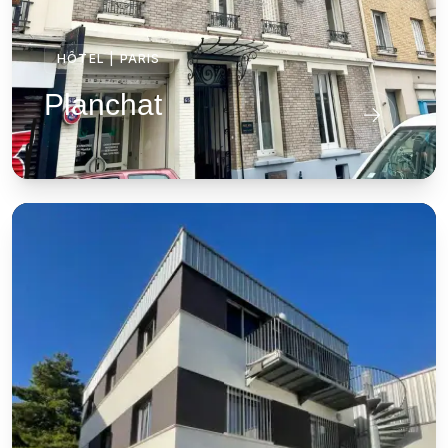
HÔTEL
|
PARIS
Planchat