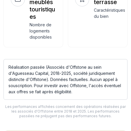
meublés
terrasse
touristiqu
Caractéristiques
es
du bien
Nombre de
logements
disponibles
Réalisation passée (Associés d'Offstone au sein
d'Aguesseau Capital, 2018-2025, société juridiquement
distincte d'Offstone). Données factuelles. Aucun appel à
souscription. Pour investir avec Offstone, l'accès éventuel
aux offres se fait après éligibilité.
Les performances affichées concernent des opérations réalisées par
les associés d'Offstone entre 2018 et 2025. Les performances
passées ne préjugent pas des performances futures.