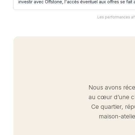
investir avec Offstone, l'accès éventuel aux offres se fait ap
Les performances aff
Nous avons récem
au cœur d’une ch
Ce quartier, rép
maison-atelie