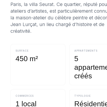
Paris, la villa Seurat. Ce quartier, réputé po
ateliers d’artistes, est particulièrement conn
la maison-atelier du célèbre peintre et déco
Jean Lurçat, un lieu chargé d’histoire et de
créativité.
SURFACE
APPARTEMENTS
450 m²
5
appartem
créés
COMMERCES
TYPOLOGIE
1 local
Résidenti