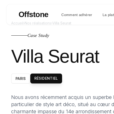
Offstone
Comment adhérer
La pla
Accueil
›
Nos réalisations
›
Villa Seurat
Case Study
Villa Seurat
RÉSIDENTIEL
PARIS
Nous avons récemment acquis un superbe 
particulier de style art déco, situé au cœur 
charmante impasse du 14e arrondissement 