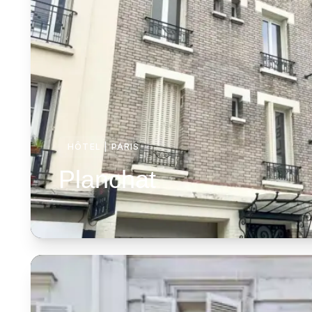
HÔTEL
|
PARIS
Planchat