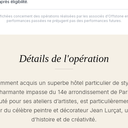
rès éligibilité.
ichées concernent des opérations réalisées par les associés d'Offstone en
performances passées ne préjugent pas des performances futures.
Détails de l'opération
ment acquis un superbe hôtel particulier de styl
armante impasse du 14e arrondissement de Paris,
uté pour ses ateliers d’artistes, est particulièrem
r du célèbre peintre et décorateur Jean Lurçat, 
d’histoire et de créativité.