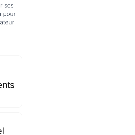
ur ses
u pour
rateur
ACQUIS PAR LES ASSOCIÉS D'OFFSTONE
ents
el