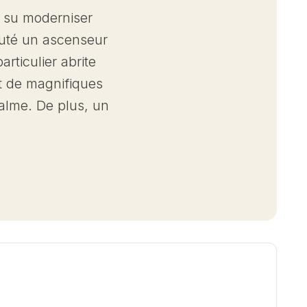
s su moderniser
outé un ascenseur
articulier abrite
t de magnifiques
alme. De plus, un