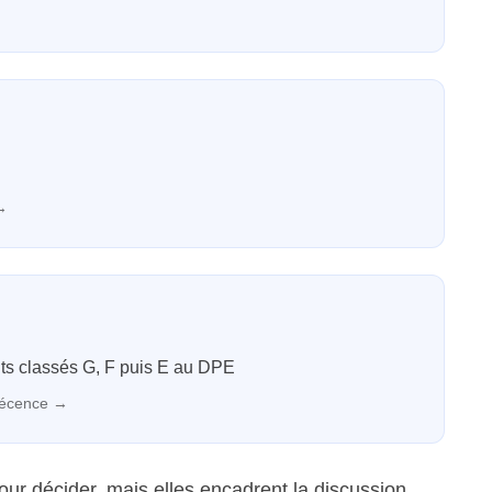
→
nts classés G, F puis E au DPE
décence
→
ur décider, mais elles encadrent la discussion.