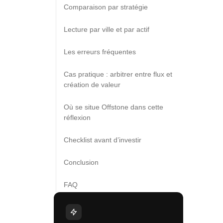
Comparaison par stratégie
Lecture par ville et par actif
Les erreurs fréquentes
Cas pratique : arbitrer entre flux et
création de valeur
Où se situe Offstone dans cette
réflexion
Checklist avant d’investir
Conclusion
FAQ