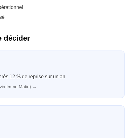
pérationnel
isé
e décider
près 12 % de reprise sur un an
(via Immo Matin)
→